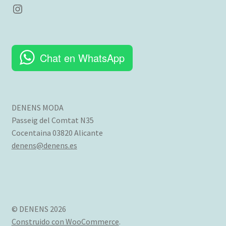
Instagram
producto
Chat en WhatsApp
DENENS MODA
Passeig del Comtat N35
Cocentaina 03820 Alicante
denens@denens.es
© DENENS 2026
Construido con WooCommerce
.