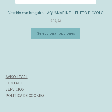
Vestido con braguita – AQUAMARINE – TUTTO PICCOLO
€
49,95
Este
Seleccionar opciones
producto
tiene
múltiples
variantes.
Las
opciones
se
AVISO LEGAL
pueden
CONTACTO
elegir
SERVICIOS
en
POLITICA DE COOKIES
la
página
de