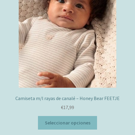
Camiseta m/l rayas de canalé – Honey Bear FEETJE
€
17,99
Este
Seleccionar opciones
producto
tiene