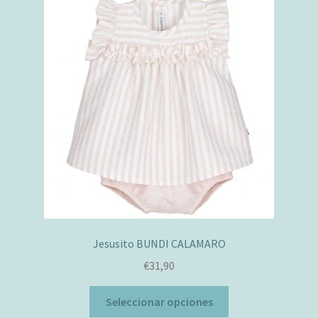
Las
opciones
se
pueden
elegir
en
la
página
de
producto
Jesusito BUNDI CALAMARO
€
31,90
Este
Seleccionar opciones
producto