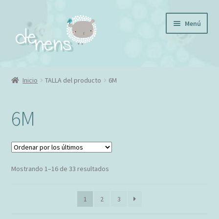
Ir
Ir
Menú
a
al
la
contenido
navegación
BIENVENIDOS
Inicio
TALLA del producto
6M
Mi Cuenta
6M
FINALIZAR COMPRA
CARRITO
Ordenado
Mostrando 1–16 de 33 resultados
CONTACTO
por
los
Política de cookies
1
2
3
últimos