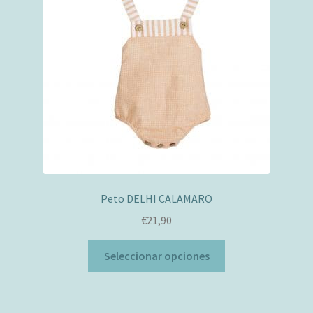
pueden
elegir
en
la
página
de
producto
Peto DELHI CALAMARO
€
21,90
Este
Seleccionar opciones
producto
tiene
múltiples