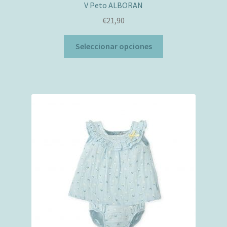
V Peto ALBORAN
€
21,90
Este
Seleccionar opciones
producto
tiene
múltiples
variantes.
Las
opciones
se
pueden
elegir
en
la
página
de
producto