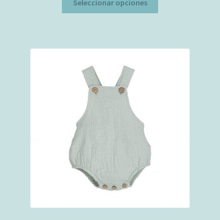
Seleccionar opciones
producto
tiene
múltiples
variantes.
Las
opciones
se
pueden
elegir
en
la
página
de
producto