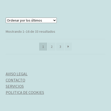
tiene
múltiples
variantes.
Las
opciones
Ordenado
Mostrando 1–16 de 33 resultados
se
por
pueden
los
1
2
3
elegir
últimos
en
la
página
de
AVISO LEGAL
producto
CONTACTO
SERVICIOS
POLITICA DE COOKIES