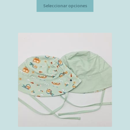
Este
Seleccionar opciones
producto
tiene
múltiples
variantes.
Las
opciones
se
pueden
elegir
en
la
página
de
producto