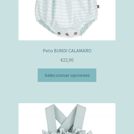
página
de
producto
Peto BUNDI CALAMARO
€
22,90
Este
Seleccionar opciones
producto
tiene
múltiples
variantes.
Las
opciones
se
pueden